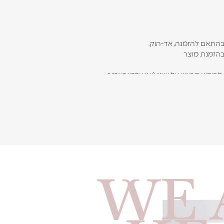
 בהתאם להזמנה, אד-הוק.
בהזמנת מוצר
דיע מראש על שינוי ו/או עדכון כאמור.
 למסירה וכן לדרוש את חתימתך. במידה ולא
 העסק (כאמור דלעיל) ולחייבך עבור המשלוח
ר ככל הניתן מרגע אישור ההזמנה. אולם, יחד עם
ל כן, אין לעסק שום אחריות על כל שימוש
WE 
זר הערבי, יישובי בקעת הירדן, יישובי עוטף עזה,
יין ימי המשלוח. **
 להגיע בהתאם למדיניות דואר ישראל בכתובת