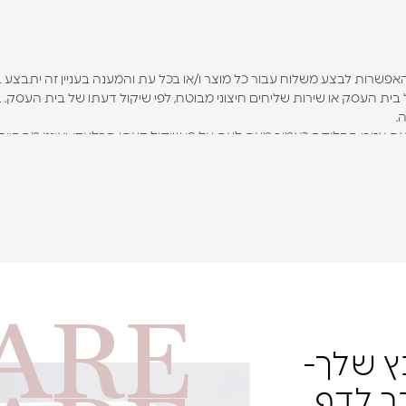
האפשרות לבצע משלוח עבור כל מוצר ו/או בכל עת והמענה בעניין זה יתבצע
ית העסק או שירות שליחים חיצוני מבוטח, לפי שיקול דעתו של בית העסק. 
.
זורי החלוקה כאמור מעת לעת על פי שיקול דעתו הבלעדי, ואיננו מתחייב להו
ו את הזכות לדרוש הצגת תעודה מזהה שלך על מנת לוודא את זהותך כתנאי
הוי אחר כנדרש, בית העסק שומר לעצמו את הזכות להחזיר את המשלוח לבית
ל שביכולתו למנוע עיכוב, שנמצא בגדר שליטתו, על מנת שמוצריו יסופקו מה
אינו מתחייב על זמן הגעת המשלוח ליעדו מרגע ביצוע ההזמנה.
יך לפנות בית העסק לצורך קבלת מענה לפי נסיבות העניין.
רכים שלך, אך הוא איננו יכול להבטיח שהמוצר יתאים במלואו לצרכיך. אשר ע
האמור בתנאי שימוש אלו או בכל דין.
ARE
תר זה יכולים להיות מסופקים בשטח מדינת ישראל בלבד.
3 ימי עסקים.
למשלוחים המיועדים לאזורים חריגים: יישובי רמת הגולן, גבול הצפון, יישובי המג
נץ שלך-
גים ובמהלך החגים ייתכנו עיכובים בזמני המשלוח. יום ההזמנה אינו נחשב למנ
ר לדף
 מסוימים, החבילה תשלח בדואר רשום של דואר ישראל וייקח לה מספר ימים