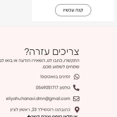
קנה עכשיו
צריכים עזרה?
התקשרו, כתבו לנו, השאירו הודעה או בואו לב
שמחים לשמוע מכם.
זמינים בוואטספ!
טלפון: 0549051717
eliyahu.hanavi.dmn@gmail.com
כתובתנו: רוטשילד 23, ראשון לציון
או מלאו טופס יצירת קשר