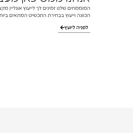
למשלוח שציינת בעת ההזמנה.
המוממחים שלנו זמינים לך לייעוץ אונליין מק
במידה והזמנתך לא התקבלה בתוך המועדים המפור
הכוונה וייעוץ בבחירת התכשיט המתאים ביותר
עם קבלת הזמנתך, הנך מתבקש לבדוק בקפיד
בטלפון מספר: 0549051717
לפניה ליועץ