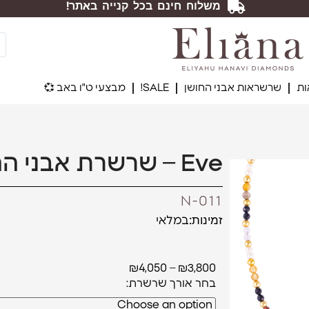
משלוח חינם בכל קנייה באתר!
ת
שרשראות אבני החושן
SALE!
מבצעי ט"ו באב 💞
Eve – שרשרת אבני החושן
N-011
זמינות:
במלאי
₪
4,050
–
₪
3,800
אורך שרשרת