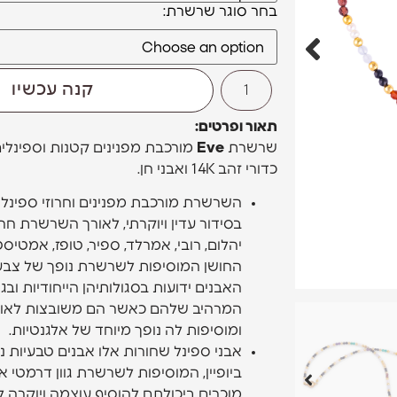
סוגר שרשרת
קנה עכשיו
תאור ופרטים:
שרשרת
Eve
מורכבת מפנינים קטנות וספינלי
כדורי זהב 14K ואבני חן.
השרשרת מורכבת מפנינים וחרוזי ספינלי
בסידור עדין ויוקרתי, לאורך השרשרת חרוז
יהלום, רובי, אמרלד, ספיר, טופז, אמטיסט
החושן המוסיפות לשרשרת נופך של צבע ו
האבנים ידועות בסגולותיהן הייחודיות ובגו
המרהיב שלהם כאשר הם משובצות לאו
ומוסיפות לה נופך מיוחד של אלגנטיות.
אבני ספינל שחורות אלו אבנים טבעיות נ
ביופיין, המוסיפות לשרשרת גוון דרמטי א
מוכרים ביכולתם להוסיף עוצמה ויוקרה ל