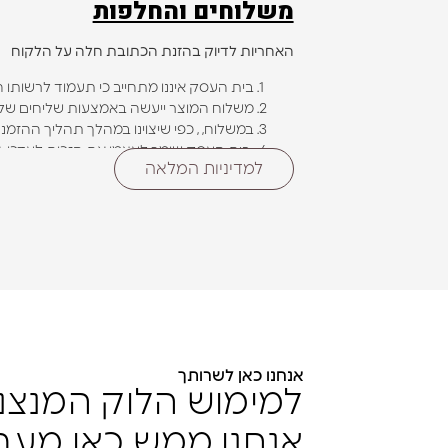
משלוחים והחלפות
האחריות לדיוק בהזנת הכתובת חלה על הלקוח
בית העסק איננו מתחייב כי תעמוד לרשותו 
משלוח המוצר ייעשה באמצעות שליחים של ב
במשלוח, , כפי שיצוינו במהלך תהליך ההזמנה
בית העסק שומר לעצמו את הזכות לעדכן את א
למדיניות המלאה
בעת מסירת המשלוח, בית העסק שומר לעצמ
תעמוד לרשותך תעודת זהות ו/או אמצעי זי
באופן מלא.
בית העסק עושה את מירב המאמצים ויעשה ככ
זאת, בכל מקרה ומכל סיבה שהיא,בית העסק 
במידה ונמצא פגם במוצר אשר נשלח אליך, על
בית העסק משתדל לשלוח לך מוצר שיתאים לצ
במוצר ו/או במוצרים הנלווים מעבר להוראות 
פריטים שהתמורה עבורם שולמה באמצעות א
המשלוח כלול במחיר המוצג באתר. המשלוח יסופק עד 0
אנחנו כאן לשרותך
**על אף מועדי המשלוח המצויינים לעיל, ייתכן עיכוב 
למימוש הלוק המנצ
אילת, ים המלח ויישובי הערבה. בתקופות שקודמות לח
אנחנו ממש כאן מעב
במידה וחברת השליחיות לא מגיעה לאזורים