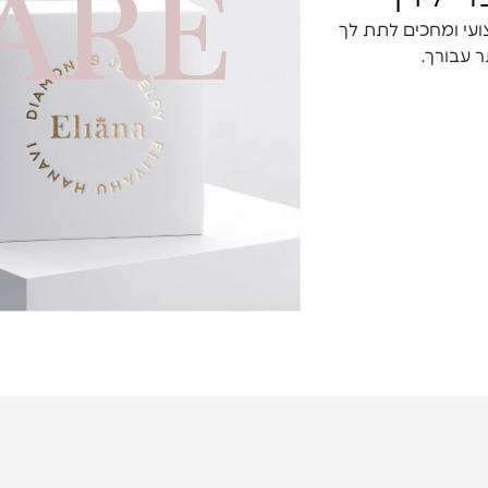
ARE
צועי ומחכים לתת לך
טים לעיל, הנך מתבקש ליצור איתנו קשר במיידי בטלפון מספר: .0549051717
 עבורך.
ה את תוכן החבילה. אם ישנם הבדלים כלשהם בין הזמנתך לבין הפריט שקי