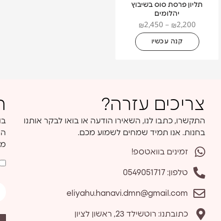
תליון פרסת סוס בשיבוץ
להגיע בהתאם למדיניות דואר ישראל בכתובת למשלוח שציינת
יהלומים
בעת ההזמנה.
2,450
–
2,200
₪
₪
במידה והזמנתך לא התקבלה בתוך המועדים המפורטים לעיל,
הנך מתבקש ליצור איתנו קשר במיידי בטלפון מספר:
קנה עכשיו
.0549051717
עם קבלת הזמנתך, הנך מתבקש לבדוק בקפידה את תוכן
החבילה. אם ישנם הבדלים כלשהם בין הזמנתך לבין הפריט
שקיבלת, הנך מתבקש ליצור איתנו קשר במיידי בטלפון מספר:
0549051717
צריכים עזרה?
ה
התקשרו, כתבו לנו, השאירו הודעה או בואו לבקר אותנו
בחנות. אנו תמיד שמחים לשמוע מכם.
הש
מד
זמינים בוואטספ!
טלפון: 0549051717
eliyahu.hanavi.dmn@gmail.com
כתובתנו: רוטשילד 23, ראשון לציון