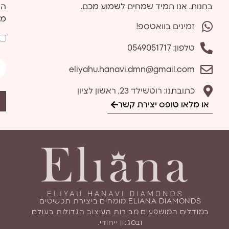
בחנות. אנו תמיד שמחים לשמוע מכם.
הש
מד
זמינים בוואטספ!
טלפון: 0549051717
eliyahu.hanavi.dmn@gmail.com
כתובתנו: רוטשילד 23, ראשון לציון
או מלאו טופס יצירת קשר
ELIANA DIAMONDS מומחים ביצירת תכשיטים
במודלים המושפעים מבירות העיצוב הגדולות בעולם
ובסגנון ייחודי.