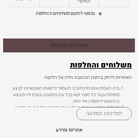
החיים*
בכפוף לתקנון משלוחים והחלפות
משלוחים והחלפות
משלוחים והחלפות
האחריות לדיוק בהזנת הכתובת חלה על הלקוח
בית העסק איננו מתחייב כי תעמוד לרשותו האפשרות לבצע
משלוח עבור כל מוצר ו/או בכל עת והמענה בעניין זה יתבצע
בהתאם להזמנה, אד-הוק.
משלוח המוצר ייעשה באמצעות שליחים של בית העסק או
למדיניות המלאה
שירות שליחים חיצוני מבוטח, לפי שיקול דעתו של בית העסק.
בהזמנת מוצר
במשלוח, , כפי שיצוינו במהלך תהליך ההזמנה.
אחריות ומידע
בית העסק שומר לעצמו את הזכות לעדכן את אזורי החלוקה