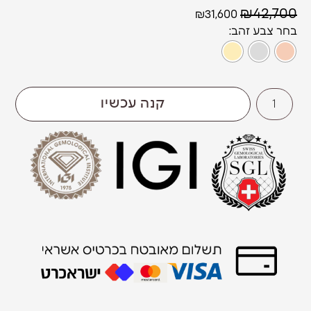
₪
42,700
₪
31,600
צבע זהב
קנה עכשיו