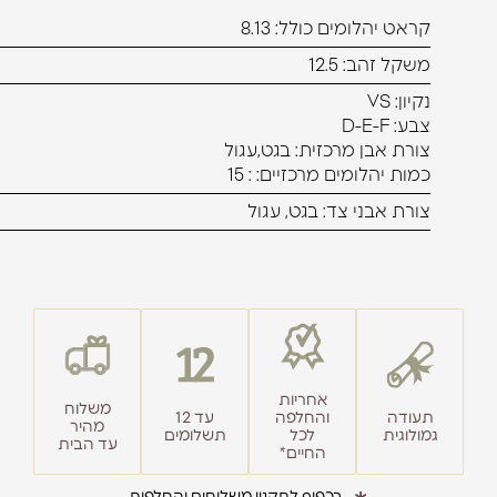
קראט יהלומים כולל: 8.13
משקל זהב: 12.5
נקיון: VS
צבע: D-E-F
צורת אבן מרכזית: בגט,עגול
כמות יהלומים מרכזיים: : 15
צורת אבני צד: בגט, עגול
אחריות
משלוח
תעודה
והחלפה
עד 12
מהיר
גמולוגית
לכל
תשלומים
עד הבית
החיים*
בכפוף לתקנון משלוחים והחלפות