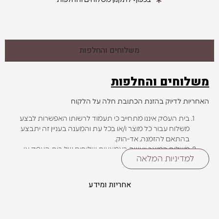
משלוחים והחלפות
משלוחים והחלפות
האחריות לדיוק בהזנת הכתובת חלה על הלקוח
בית העסק איננו מתחייב כי תעמוד לרשותו האפשרות לבצע
משלוח עבור כל מוצר ו/או בכל עת והמענה בעניין זה יתבצע
בהתאם להזמנה, אד-הוק.
משלוח המוצר ייעשה באמצעות שליחים של בית העסק או
למדיניות המלאה
שירות שליחים חיצוני מבוטח, לפי שיקול דעתו של בית העסק.
בהזמנת מוצר
במשלוח, , כפי שיצוינו במהלך תהליך ההזמנה.
אחריות ומידע
בית העסק שומר לעצמו את הזכות לעדכן את אזורי החלוקה
כאמור מעת לעת על פי שיקול דעתו הבלעדי, ואיננו מתחייב
להודיע מראש על שינוי ו/או עדכון כאמור.